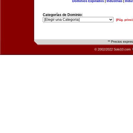
Dominios Expirados
|
Industrias
|
Indu
Categorías de Dominio:
[Pág. princi
** Precios expre
© 2002/2022 Solo10.com