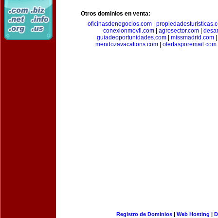
Otros dominios en venta:
oficinasdenegocios.com
|
propiedadesturisticas.
conexionmovil.com
|
agrosector.com
|
desar
guiadeoportunidades.com
|
missmadrid.com
mendozavacations.com
|
ofertasporemail.com
Registro de Dominios
|
Web Hosting
|
D