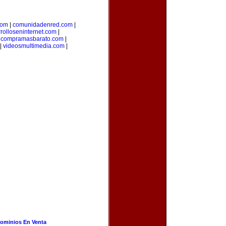
com
|
comunidadenred.com
|
rolloseninternet.com
|
|
compramasbarato.com
|
|
videosmultimedia.com
|
ominios En Venta