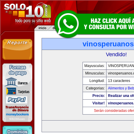
vinosperuano
Vendido!
Mayusculas:
VINOSPERUA
Minusculas:
vinosperuanos
Longitud:
13 caracteres
Categorias:
Alimentos y Be
Precio:
Realizar una of
Visitar!
vinosperuanos
Serán consideradas ofer