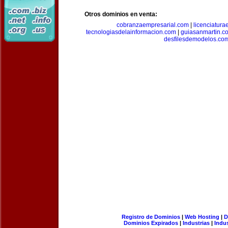
Otros dominios en venta:
cobranzaempresarial.com
|
licenciatura
tecnologiasdelainformacion.com
|
guiasanmartin.c
desfilesdemodelos.co
Registro de Dominios
|
Web Hosting
|
D
Dominios Expirados
|
Industrias
|
Indu