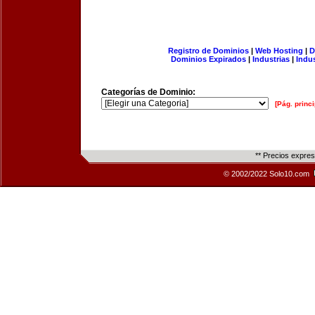
Registro de Dominios
|
Web Hosting
|
D
Dominios Expirados
|
Industrias
|
Indu
Categorías de Dominio:
[Pág. princi
** Precios expre
© 2002/2022 Solo10.com