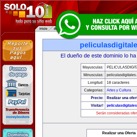
peliculasdigital
El dueño de este dominio lo ha
Mayusculas:
PELICULASDIGI
Minusculas:
peliculasdigitales
Longitud:
18 caracteres
Categorias:
Artes y Cultura
Precio:
Realizar una ofer
Visitar!
peliculasdigitale
Serán consideradas ofer
Realizar una Oferta