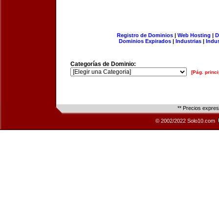
Registro de Dominios
|
Web Hosting
|
D
Dominios Expirados
|
Industrias
|
Indu
Categorías de Dominio:
[Pág. princi
** Precios expre
© 2002/2022 Solo10.com