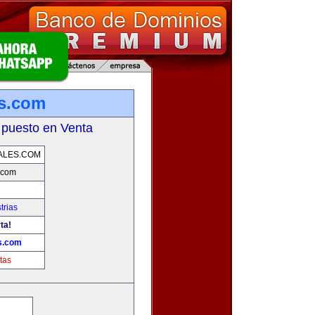
s.com
 puesto en Venta
ALES.COM
.com
trias
ta!
s.com
tas