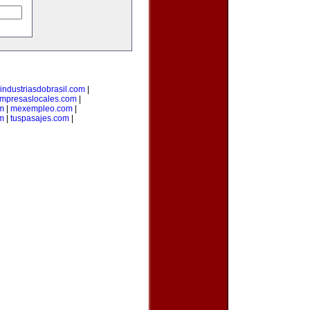
industriasdobrasil.com
|
mpresaslocales.com
|
m
|
mexempleo.com
|
om
|
tuspasajes.com
|