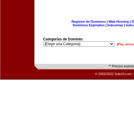
Registro de Dominios
|
Web Hosting
|
D
Dominios Expirados
|
Industrias
|
Indu
Categorías de Dominio:
[Pág. princi
** Precios expre
© 2002/2022 Solo10.com