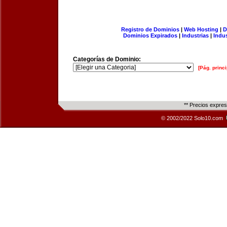
Registro de Dominios
|
Web Hosting
|
D
Dominios Expirados
|
Industrias
|
Indu
Categorías de Dominio:
[Pág. princi
** Precios expre
© 2002/2022 Solo10.com