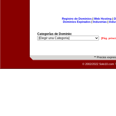
Registro de Dominios
|
Web Hosting
|
D
Dominios Expirados
|
Industrias
|
Indu
Categorías de Dominio:
[Pág. princi
** Precios expre
© 2002/2022 Solo10.com