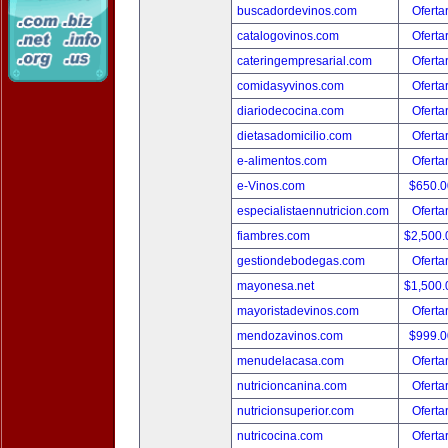
buscadordevinos.com
Oferta
catalogovinos.com
Oferta
cateringempresarial.com
Oferta
comidasyvinos.com
Oferta
diariodecocina.com
Oferta
dietasadomicilio.com
Oferta
e-alimentos.com
Oferta
e-Vinos.com
$650.
especialistaennutricion.com
Oferta
fiambres.com
$2,500
gestiondebodegas.com
Oferta
mayonesa.net
$1,500
mayoristadevinos.com
Oferta
mendozavinos.com
$999.
menudelacasa.com
Oferta
nutricioncanina.com
Oferta
nutricionsuperior.com
Oferta
nutricocina.com
Oferta