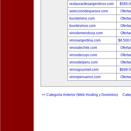
restaurantesargentinos.com
$580.
selecciondequesos.com
Oferta
tourdelvino.com
Oferta
tourdevinos.com
Oferta
vinodemendoza.com
Oferta
vinosargentina.com
$8,500
vinosdechile.com
Oferta
vinosdecuyo.com
Oferta
vinosdelperu.com
Oferta
vinosgourmet.com
$699.
vinosperuanos.com
Oferta
<< Categoria Anterior (Web Hosting y Dominios)
Categ