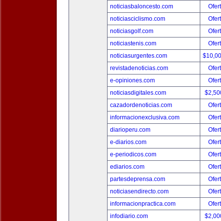
noticiasbaloncesto.com
Ofer
noticiasciclismo.com
Ofer
noticiasgolf.com
Ofer
noticiastenis.com
Ofer
noticiasurgentes.com
$10,0
revistadenoticias.com
Ofer
e-opiniones.com
Ofer
noticiasdigitales.com
$2,50
cazadordenoticias.com
Ofer
informacionexclusiva.com
Ofer
diarioperu.com
Ofer
e-diarios.com
Ofer
e-periodicos.com
Ofer
ediarios.com
Ofer
partesdeprensa.com
Ofer
noticiasendirecto.com
Ofer
informacionpractica.com
Ofer
infodiario.com
$2,00