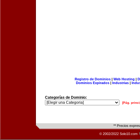
Registro de Dominios
|
Web Hosting
|
D
Dominios Expirados
|
Industrias
|
Indu
Categorías de Dominio:
[Pág. princi
** Precios expre
© 2002/2022 Solo10.com