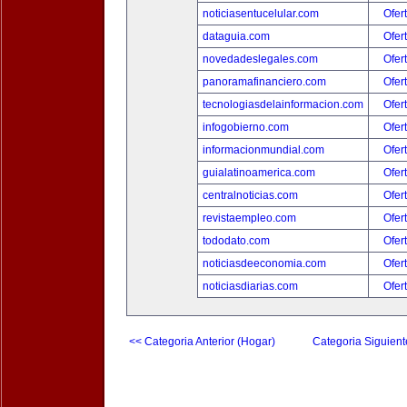
noticiasentucelular.com
Ofer
dataguia.com
Ofer
novedadeslegales.com
Ofer
panoramafinanciero.com
Ofer
tecnologiasdelainformacion.com
Ofer
infogobierno.com
Ofer
informacionmundial.com
Ofer
guialatinoamerica.com
Ofer
centralnoticias.com
Ofer
revistaempleo.com
Ofer
tododato.com
Ofer
noticiasdeeconomia.com
Ofer
noticiasdiarias.com
Ofer
<< Categoria Anterior (Hogar)
Categoria Siguient