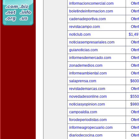
informacioncomercial.com
Ofer
boletindeinformacion.com
Ofer
cadenadeportiva.com
Ofer
revistacampo.com
Ofer
noticlub.com
$1,49
noticiasempresariales.com
Ofer
guianoticias.com
Ofer
informesdemercado.com
Ofer
zonademedios.com
Ofer
informeambiental.com
Ofer
salaprensa.com
$600
revistademarcas.com
Ofer
novedadesonline.com
$550
noticiasyopinion.com
$980
campoaldia.com
Ofer
forodeperiodistas.com
Ofer
informeagropecuario.com
Ofer
diariodecocina.com
Ofer